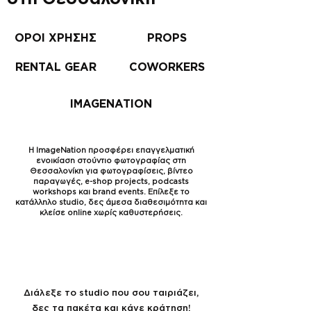
ΟΡΟΙ ΧΡΗΣΗΣ
PROPS
RENTAL GEAR
COWORKERS
IMAGENATION
Η ImageNation προσφέρει επαγγελματική
ενοικίαση στούντιο φωτογραφίας στη
Θεσσαλονίκη για φωτογραφίσεις, βίντεο
παραγωγές, e-shop projects, podcasts
workshops και brand events. Επίλεξε το
κατάλληλο studio, δες άμεσα διαθεσιμότητα και
κλείσε online χωρίς καθυστερήσεις.
Πακέτα 10 ή 20 ωρών με 20% χαμηλότερη
τιμή από τις μεμονωμένες ώρες
Διάλεξε το studio που σου ταιριάζει,
δες τα πακέτα και κάνε κράτηση!