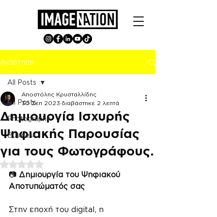
Ανάρτηση
All Posts
Αποστόλης Κρυσταλλίδης
All Posts
30 Σεπ 2023
διαβάστηκε 2 λεπτά
Δημιουργία Ισχυρής
Photography
Ψηφιακής Παρουσίας
Business
για τους Φωτογράφους.
Βαθμολογήθηκε με NaN από 5 αστέρια.
📷 
Δημιουργία του Ψηφιακού 
Αποτυπώματός σας
Στην εποχή του digital, η 