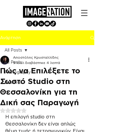
Ανάρτηση
All Posts
Αποστόλης Κρυσταλλίδης
All Posts
9 Ιουλ
διαβάστηκε 4 λεπτά
Πώς να Επιλέξετε το
Photography
Σωστό Studio στη
Business
Θεσσαλονίκη για τη
Δική σας Παραγωγή
Βαθμολογήθηκε με NaN από 5 αστέρια.
Η επιλογή studio στη 
Θεσσαλονίκη δεν είναι απλώς 
θέμα τιμής ή τετραγωνικών. Είναι 