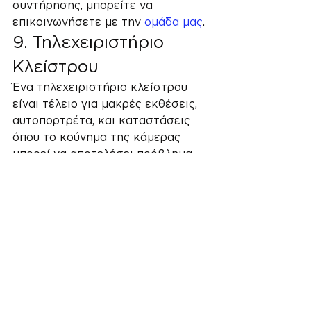
συντήρησης, μπορείτε να 
επικοινωνήσετε με την 
ομάδα μας
.
9. Τηλεχειριστήριο 
Κλείστρου
Ένα τηλεχειριστήριο κλείστρου 
είναι τέλειο για μακρές εκθέσεις, 
αυτοπορτρέτα, και καταστάσεις 
όπου το κούνημα της κάμερας 
μπορεί να αποτελέσει πρόβλημα. 
Αυτό το χρήσιμο εργαλείο σας 
επιτρέπει να ενεργοποιήσετε το 
κλείστρο χωρίς να αγγίζετε 
φυσικά την κάμερα.
10. Λογισμικό 
Επεξεργασίας
Η μεταεπεξεργασία είναι ένα 
σημαντικό μέρος της σύγχρονης 