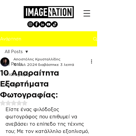
Ανάρτηση
All Posts
Αποστόλης Κρυσταλλίδης
All Posts
15 Ιουλ 2024
διαβάστηκε 3 λεπτά
10 Απαραίτητα
Photography
Εξαρτήματα
Business
Φωτογραφίας:
Βαθμολογήθηκε με NaN από 5 αστέρια.
Είστε ένας φιλόδοξος 
φωτογράφος που επιθυμεί να 
ανεβάσει το επίπεδο της τέχνης 
του; Με τον κατάλληλο εξοπλισμό, 