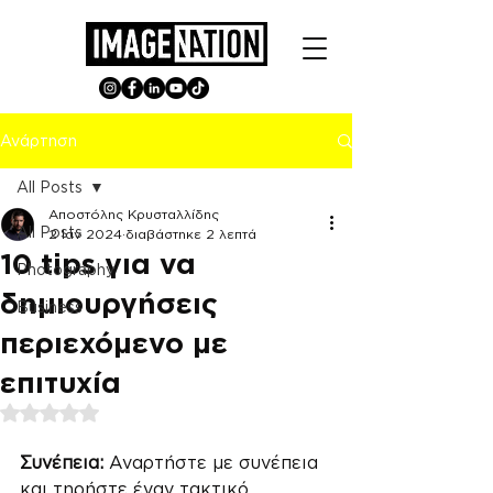
Ανάρτηση
All Posts
Αποστόλης Κρυσταλλίδης
All Posts
2 Ιαν 2024
διαβάστηκε 2 λεπτά
10 tips για να
Photography
δημιουργήσεις
Business
περιεχόμενο με
επιτυχία
Βαθμολογήθηκε με NaN από 5 αστέρια.
Συνέπεια:
 Αναρτήστε με συνέπεια 
και τηρήστε έναν τακτικό 