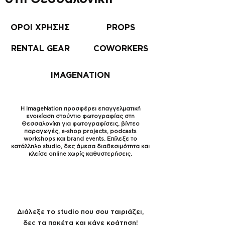
ΟΡΟΙ ΧΡΗΣΗΣ
PROPS
RENTAL GEAR
COWORKERS
IMAGENATION
Η ImageNation προσφέρει επαγγελματική
ενοικίαση στούντιο φωτογραφίας στη
Θεσσαλονίκη για φωτογραφίσεις, βίντεο
παραγωγές, e-shop projects, podcasts
workshops και brand events. Επίλεξε το
κατάλληλο studio, δες άμεσα διαθεσιμότητα και
κλείσε online χωρίς καθυστερήσεις.
Πακέτα 10 ή 20 ωρών με 20% χαμηλότερη
τιμή από τις μεμονωμένες ώρες
Διάλεξε το studio που σου ταιριάζει,
δες τα πακέτα και κάνε κράτηση!