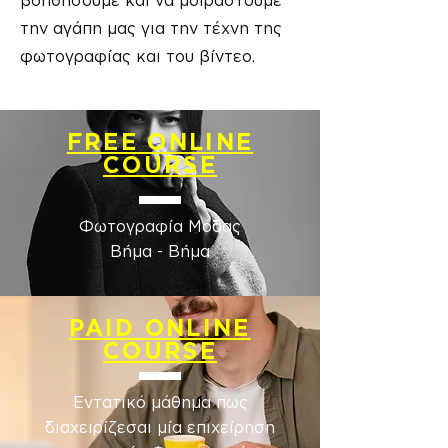
βοηθήσουμε και να μοιραστούμε
την αγάπη μας για την τέχνη της
φωτογραφίας και του βίντεο.
FREE ONLINE
COURSE
Φωτογραφία Μόδας
​Βήμα - Βήμα
PAID ONLINE
COURSE
Εντατικό μάθημα πως
διαχειρίζεσαι μία επιχείρηση