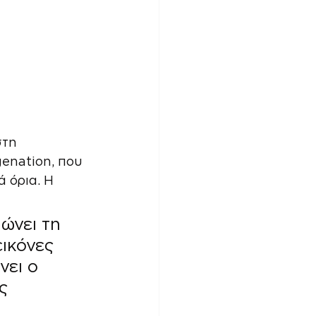
στη 
genation, που 
 όρια. Η 
ώνει τη 
ικόνες 
ει ο 
ς 