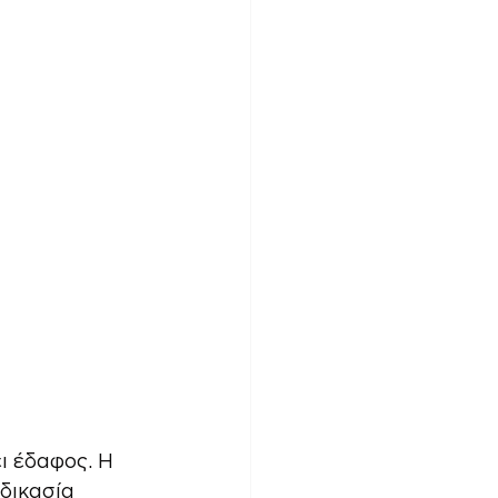
ι έδαφος. Η 
δικασία 