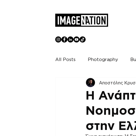
All Posts
Photography
Bu
Αποστόλης Κρυσ
Η Ανάπτ
Νοημοσ
στην Ε