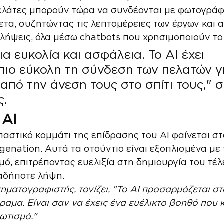
πελάτες μπορούν τώρα να συνδέονται με φωτογράφ
τα, συζητώντας τις λεπτομέρειες των έργων και 
ήψεις, όλα μέσω chatbots που χρησιμοποιούν τo 
ια ευκολία και ασφάλεια. Το ΑΙ έχει 
πιο εύκολη τη σύνδεση των πελατών γ
από την άνεση τους στο σπίτι τους," σ
ς.
 AI
παστικό κομμάτι της επίδρασης του AI φαίνεται στ
genation. Αυτά τα στούντιο είναι εξοπλισμένα με 
μό, επιτρέποντας ευελιξία στη δημιουργία του τέλ
ιαδήποτε λήψη.
νηματογραφιστής, τονίζει, "To ΑΙ προσαρμόζεται στ
αμα. Είναι σαν να έχεις ένα ευέλικτο βοηθό που κ
ωτισμό."