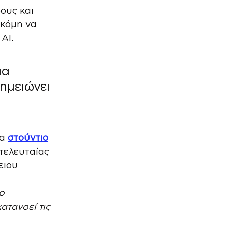
ους και 
ακόμη να 
ΑΙ.
ια 
ημειώνει 
α 
στούντιο
τελευταίας 
ειου 
ο 
ατανοεί τις 