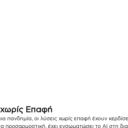
 χωρίς Επαφή
α πανδημία, οι λύσεις χωρίς επαφή έχουν κερδίσε
α προσαρμοστική, έχει ενσωματώσει το AI στη δια