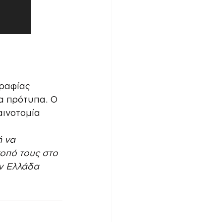
ραφίας 
α πρότυπα. Ο 
ινοτομία 
 να 
τοπό τους στο 
ν Ελλάδα 