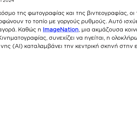
επ 2024
NaN από 5 αστέρια.
όσμο της φωτογραφίας και της βιντεογραφίας, οι 
φώνουν το τοπίο με γοργούς ρυθμούς. Αυτό ισχύει
 αγορά. Καθώς η 
ImageNation
, μια ακμάζουσα κοιν
ινηματογραφίας, συνεχίζει να ηγείται, η ολοκλήρ
νης (AI) καταλαμβάνει την κεντρική σκηνή στην