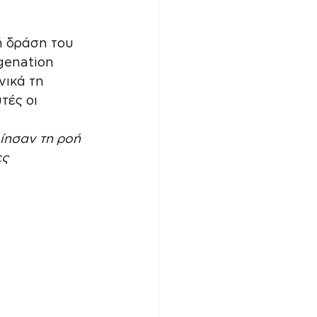
ή δράση του 
genation 
ικά τη 
τές οι 
ίησαν τη ροή 
ς 