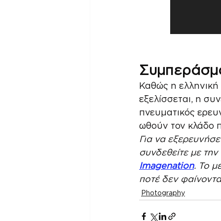
Συμπεράσμα
Καθώς η ελληνική 
εξελίσσεται, η συ
πνευματικός ερευν
ωθούν τον κλάδο π
Για να εξερευνήσε
συνδεθείτε με την 
Imagenation
. Το 
ποτέ δεν φαίνοντα
Photography