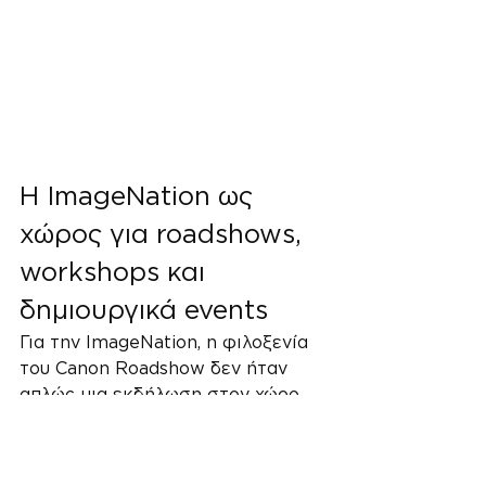
Η ImageNation ως 
χώρος για roadshows, 
workshops και 
δημιουργικά events
Για την ImageNation, η φιλοξενία 
του Canon Roadshow δεν ήταν 
απλώς μια εκδήλωση στον χώρο 
μας. Ήταν μια φυσική συνέχεια 
αυτού που χτίζουμε: ένα 
ολοκληρωμένο hub για 