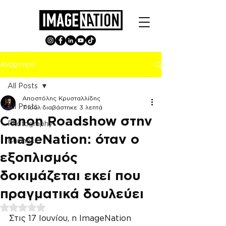
Ανάρτηση
All Posts
Αποστόλης Κρυσταλλίδης
All Posts
7 Ιουλ
διαβάστηκε 3 λεπτά
Canon Roadshow στην
Photography
ImageNation: όταν ο
Business
εξοπλισμός
δοκιμάζεται εκεί που
πραγματικά δουλεύει
Βαθμολογήθηκε με NaN από 5 αστέρια.
Στις 17 Ιουνίου, η ImageNation 