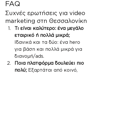
FAQ
Συχνές ερωτήσεις για video 
marketing στη Θεσσαλονίκη
Τι είναι καλύτερο: ένα μεγάλο 
εταιρικό ή πολλά μικρά; 
Ιδανικά και τα δύο: ένα hero 
για βάση και πολλά μικρά για 
διανομή/ads.
Ποια πλατφόρμα δουλεύει πιο 
πολύ; 
Εξαρτάται από κοινό, 
αλλά 
YouTube/Instagram/LinkedIn 
εμφανίζονται σταθερά ως 
βασικά κανάλια. Πηγή: 
https://www.wyzowl.com/video
-marketing-statistics
Χρειάζομαι επαγγελματική 
ομάδα ή μπορώ in-house;
Για 