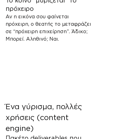
Το κοινό “μυρίζεται” το 
πρόχειρο
Αν η εικόνα σου φαίνεται 
πρόχειρη, ο θεατής το μεταφράζει 
σε “πρόχειρη επιχείρηση”. Άδικο; 
Μπορεί. Αληθινό; Ναι.
Ένα γύρισμα, πολλές 
χρήσεις (content 
engine)
Πακέτο deliverables που 