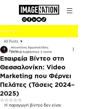
Ανάρτηση
All Posts
Αποστόλης Κρυσταλλίδης
All Posts
24 Φεβ
διαβάστηκε 2 λεπτά
Εταιρεία Βίντεο στη
Photography
Θεσσαλονίκη: Video
Business
Marketing που Φέρνει
Πελάτες (Τάσεις 2024–
2025)
Βαθμολογήθηκε με NaN από 5 αστέρια.
Η παραγωγή βίντεο δεν είναι 