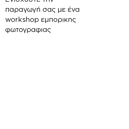
παραγωγή σας με ένα 
workshop εμπορικης 
φωτογραφιας
Η συμμετοχή σε ένα workshop 
εμπορικης φωτογραφιας αποτελεί 
μια εξαιρετική ευκαιρία να 
βελτιώσετε τις ικανότητές σας σε 
ένα περιβάλλον που προσομοιώνει 
τις πραγματικές συνθήκες 
εργασίας. Εκεί, θα μάθετε πώς να 
διαχειρίζεστε τον χρόνο, να 
συνεργάζεστε με μοντέλα και 
στυλίστες, και να προσαρμόζεστε 
γρήγορα σε αλλαγές. Επιπλέον, η 
χρήση premium εξοπλισμού και η 
καθοδήγηση από έμπειρους 