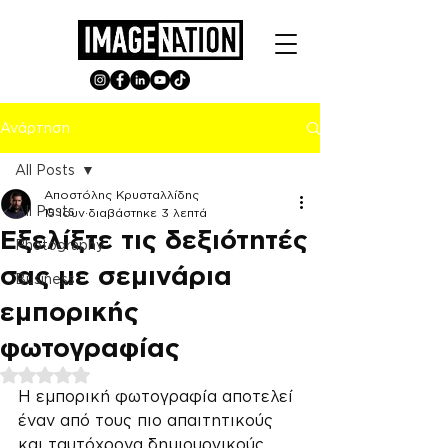
Ανάρτηση
All Posts
Αποστόλης Κρυσταλλίδης
All Posts
15 Ιουν
διαβάστηκε 3 λεπτά
Εξελίξτε τις δεξιότητές
Photography
σας με σεμινάρια
Business
εμπορικής
φωτογραφίας
Βαθμολογήθηκε με NaN από 5 αστέρια.
Η εμπορική φωτογραφία αποτελεί 
έναν από τους πιο απαιτητικούς 
και ταυτόχρονα δημιουργικούς 