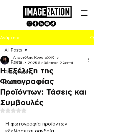
Ανάρτηση
All Posts
Αποστόλης Κρυσταλλίδης
All Posts
28 Ιουλ 2025
διαβάστηκε 2 λεπτά
Η Εξέλιξη της
Photography
Φωτογραφίας
Business
Προϊόντων: Τάσεις και
Συμβουλές
Βαθμολογήθηκε με NaN από 5 αστέρια.
Η φωτογραφία προϊόντων 
εξελίσσεται ραγδαία, 