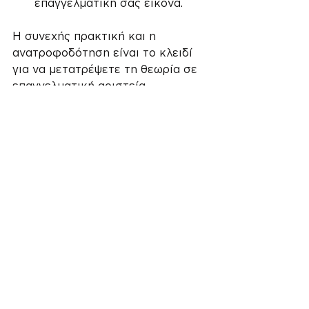
επαγγελματική σας εικόνα.
Η συνεχής πρακτική και η 
ανατροφοδότηση είναι το κλειδί 
για να μετατρέψετε τη θεωρία σε 
επαγγελματική αριστεία.
Επενδύστε στην 
Επαγγελματική Σας 
Ανάπτυξη με 
Workshops 
Φωτογραφίας
Η αγορά της φωτογραφίας 
εξελίσσεται ραγδαία και η ζήτηση 
για υψηλής ποιότητας εικόνες 
αυξάνεται συνεχώς. Επενδύοντας 