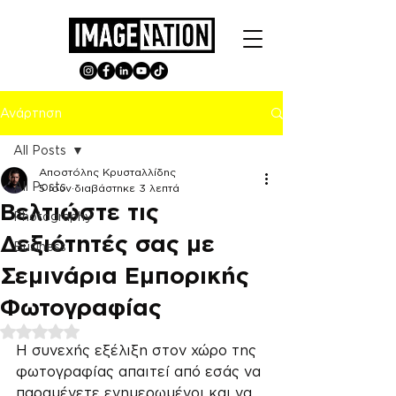
Ανάρτηση
All Posts
Αποστόλης Κρυσταλλίδης
All Posts
5 Ιουν
διαβάστηκε 3 λεπτά
Βελτιώστε τις
Photography
Δεξιότητές σας με
Business
Σεμινάρια Εμπορικής
Φωτογραφίας
Βαθμολογήθηκε με NaN από 5 αστέρια.
Η συνεχής εξέλιξη στον χώρο της 
φωτογραφίας απαιτεί από εσάς να 
παραμένετε ενημερωμένοι και να 