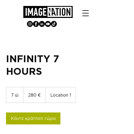
INFINITY 7
HOURS
280
ευρώ
7 ώ
7
280 €
Location 1
ώ
Κάντε κράτηση τώρα