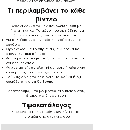
φέρουν τον επόμενο σου πελάτη.
Τι περιλαμβάνει το κάθε
βίντεο
Φροντίζουμε να μην ασχολείσαι εσύ με
τίποτα τεχνικό. Το μόνο που χρειάζεται να
ξέρεις είναι πως όλα γίνονται σωστά:
Εμείς βρίσκουμε την ιδέα και γράφουμε το
σενάριο
Οργανώνουμε το γύρισμα (με 2 άτομα και
επαγγελματική κάμερα)
Κάνουμε όλο το μοντάζ, με μουσική, γραφικά
και επεξεργασία
Αν χρειαστεί μοντέλα, influencers ή χώρο για
το γύρισμα, το φροντίζουμε εμείς
Εσύ μας δίνεις τα προϊόντα, τα ρούχα ή ό,τι
χρειάζεται για να δείξουμε
Αποτέλεσμα; Έτοιμο βίντεο στο κινητό σου,
έτοιμο για δημοσίευση.
Τιμοκατάλογος
Επέλεξε το πακέτο κάθετων βίντεο που
ταιριάζει στις ανάγκες σου