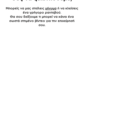
Μπορείς να μας στείλεις
μήνυμα
ή να κλείσεις
ένα γρήγορο ραντεβού.
Θα σου δείξουμε τι μπορεί να κάνει ένα
σωστά στημένο βίντεο για την επιχείρησή
σου.
Συχνές Ερωτήσεις
​Πόσο κρατάει ένα κάθετο
βίντεο;
Συνήθως 15–30 δευτερόλεπτα. Αλλά δεν έχει
σημασία η διάρκεια. Σημασία έχει να πει αυτό
που πρέπει, με τρόπο που κρατάει τον θεατή.
Τι χρειάζεται από εμένα;
Εσύ μας δίνεις τα βασικά: προϊόντα,
πληροφορίες για την επιχείρησή σου και τι
θέλεις να πετύχεις. Τα υπόλοιπα τα
αναλαμβάνουμε εμείς.
Πρέπει να βρω εγώ τον χώρο ή
τα μοντέλα;
Όχι. Αν χρειαστεί χώρο, μοντέλα ή
influencers, μπορούμε να τους βρούμε εμείς.
Το συζητάμε ανάλογα με το πλάνο.