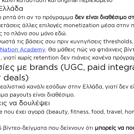
 καλή κατάσταση και original περιεχόμενο
 Ελλάδα
ι ρητά ότι αν το πρόγραμμα 
δεν είναι διαθέσιμο σ
ξετάσεις άλλες επιλογές monetization μέσα στην π
ς το πλάνο σου μόνο εδώ.
σωστά τις βάσεις σου πριν κυνηγήσεις thresholds, 
eNation Academy
. Θα μάθεις πώς να φτιάχνεις βίν
, γιατί χωρίς retention δεν πιάνεις κανένα πρόγρ
ίες με brands (UGC, paid integra
 deals)
ρεαλιστικό κανάλι εσόδων στην Ελλάδα, γιατί δεν 
μα payouts είναι διαθέσιμο.
εις να δουλέψει
e που έχει αγορά (beauty, fitness, food, travel, hom
5 βίντεο-δείγματα που δείχνουν ότι 
μπορείς να πο