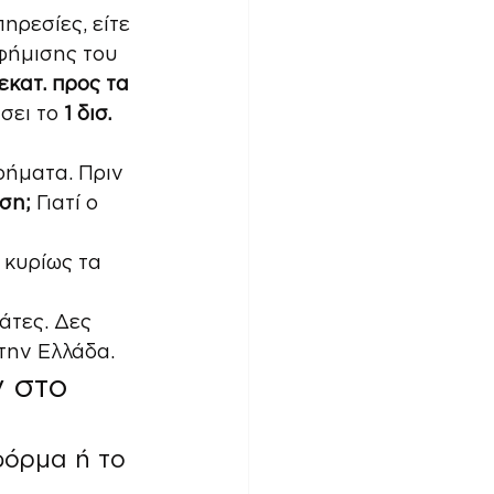
ηρεσίες, είτε 
αφήμισης του 
εκατ. προς τα 
σει το 
1 δισ. 
ρήματα. Πριν 
ηση;
 Γιατί ο 
 κυρίως τα 
άτες. Δες 
στην Ελλάδα.
 στο 
φόρμα ή το 