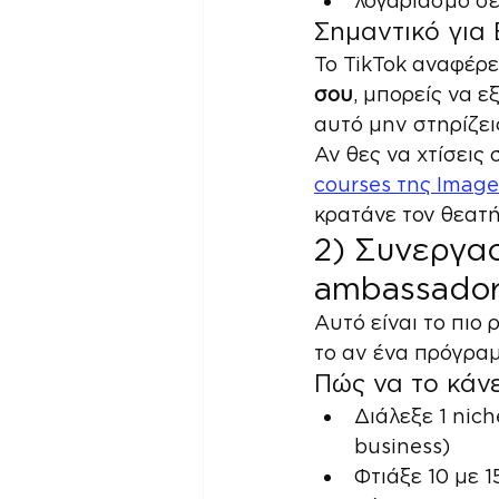
λογαριασμό σε
Σημαντικό για
Το TikTok αναφέρε
σου
, μπορείς να ε
αυτό μην στηρίζει
Αν θες να χτίσεις 
courses της Imag
κρατάνε τον θεατή
2) Συνεργασ
ambassador
Αυτό είναι το πιο 
το αν ένα πρόγραμ
Πώς να το κάν
Διάλεξε 1 nich
business)
Φτιάξε 10 με 1