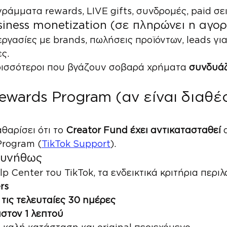
άμματα rewards, LIVE gifts, συνδρομές, paid σει
iness monetization (σε πληρώνει η αγο
γασίες με brands, πωλήσεις προϊόντων, leads για
ες.
ερισσότεροι που βγάζουν σοβαρά χρήματα 
συνδυάζ
Rewards Program (αν είναι διαθέ
θαρίσει ότι το 
Creator Fund έχει αντικατασταθεί
 
Program (
TikTok Support
).
συνήθως
p Center του TikTok, τα ενδεικτικά κριτήρια περι
rs
 τις τελευταίες 30 ημέρες
ιστον 1 λεπτού