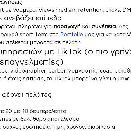
γωγήσεις
t με νούμερα: views median, retention, clicks, DM
ε ανεβάζει επίπεδο
ρώνει, πληρώνει για 
παραγωγή
 και 
συνέπεια
. Δες 
ορικού short-form στο 
Portfolio μας
 για να καταλά
ου στέκεται μπροστά σε πελάτη.
πηρεσιών με TikTok (ο πιο γρήγ
 επαγγελματίες)
ος, videographer, barber, γυμναστής, coach, αισθη
e ή έχεις εστίαση, το TikTok μπορεί να γίνει η μηχ
 φέρνει πελάτες
σε 20 με 40 δευτερόλεπτα
cenes με ξεκάθαρο αποτέλεσμα
 συχνές ερωτήσεις: τιμή, χρόνος, διαδικασία