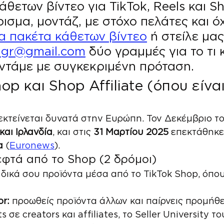
θετων βίντεο για TikTok, Reels και Sh
ρισμα, μοντάζ, με στόχο πελάτες και ό
α πακέτα κάθετων βίντεο
 ή στείλε μας
ngr@gmail.com
 δύο γραμμές για το τι κ
ντάμε με συγκεκριμένη πρόταση.
op και Shop Affiliate (όπου είναι
εκτείνεται δυνατά στην Ευρώπη. Τον Δεκέμβριο το
και Ιρλανδία
, και στις 
31 Μαρτίου 2025
 επεκτάθηκε
α
 (
Euronews
).
εφτά από το Shop (2 δρόμοι)
 δικά σου προϊόντα μέσα από το TikTok Shop, όπου
or:
 προωθείς προϊόντα άλλων και παίρνεις προμήθε
 σε creators και affiliates, το Seller University το