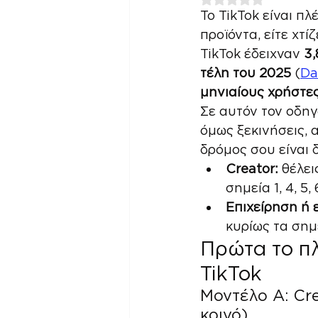
Το TikTok είναι πλ
προϊόντα, είτε χτί
TikTok έδειχναν 
3,
τέλη του 2025
 (
Da
μηνιαίους χρήστε
Σε αυτόν τον οδηγ
όμως ξεκινήσεις, 
δρόμος σου είναι 
Creator:
 θέλει
σημεία 1, 4, 5, 6
Επιχείρηση ή 
κυρίως τα σημ
Πρώτα το πλ
TikTok
Μοντέλο Α: Cre
κοινό)