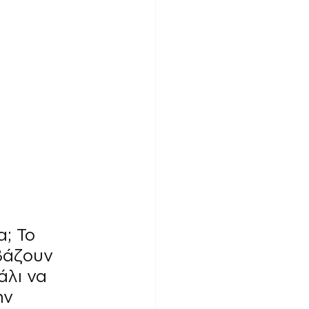
; Το 
βάζουν 
άλι να 
ην 