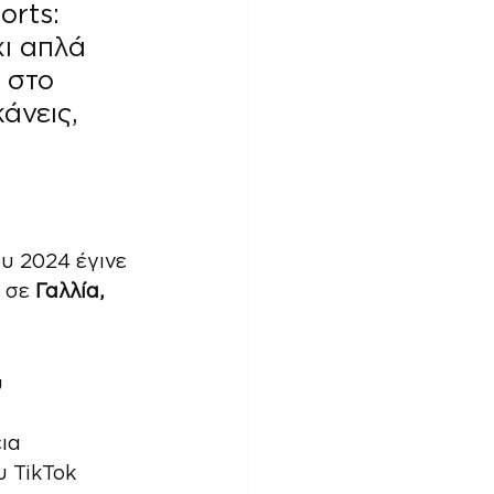
orts: 
χι απλά 
 στο 
άνεις, 
 
υ 2024 έγινε 
 σε 
Γαλλία, 
 
ια
υ TikTok 