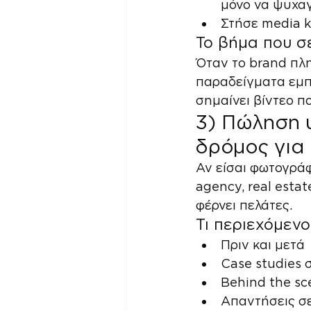
μόνο να ψυχα
Στήσε media ki
Το βήμα που σ
Όταν το brand πλη
παραδείγματα εμπ
σημαίνει βίντεο π
3) Πώληση υ
δρόμος για
Αν είσαι φωτογράφ
agency, real estat
φέρνει πελάτες.
Τι περιεχόμενο
Πριν και μετά
Case studies 
Behind the s
Απαντήσεις σε