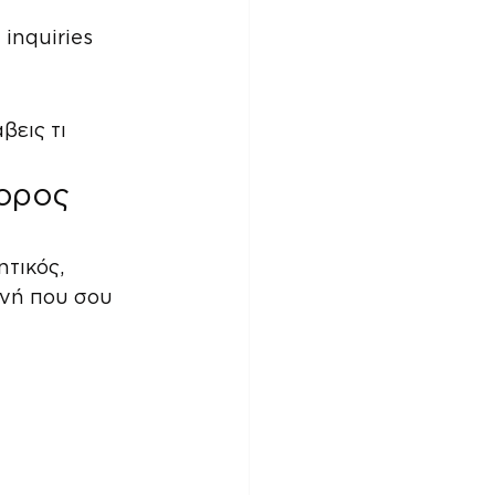
 inquiries
βεις τι 
ορος 
τικός, 
ανή που σου 