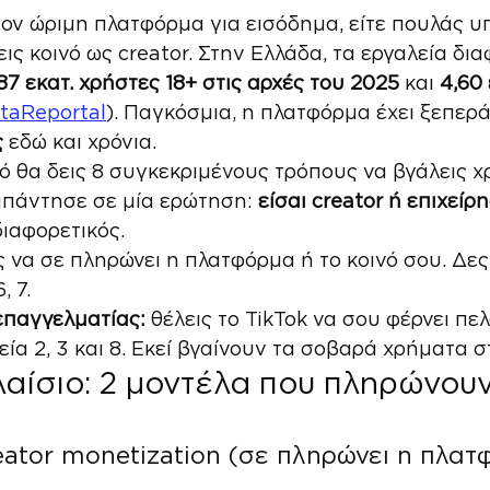
έον ώριμη πλατφόρμα για εισόδημα, είτε πουλάς υπ
ζεις κοινό ως creator. Στην Ελλάδα, τα εργαλεία δι
87 εκατ. χρήστες 18+ στις αρχές του 2025
 και 
4,60 
taReportal
). Παγκόσμια, η πλατφόρμα έχει ξεπερά
ς
 εδώ και χρόνια.
ό θα δεις 8 συγκεκριμένους τρόπους να βγάλεις χ
απάντησε σε μία ερώτηση: 
είσαι creator ή επιχείρ
διαφορετικός.
ς να σε πληρώνει η πλατφόρμα ή το κοινό σου. Δες
, 7.
επαγγελματίας:
 θέλεις το TikTok να σου φέρνει πελ
εία 2, 3 και 8. Εκεί βγαίνουν τα σοβαρά χρήματα 
αίσιο: 2 μοντέλα που πληρώνουν
ator monetization (σε πληρώνει η πλατ