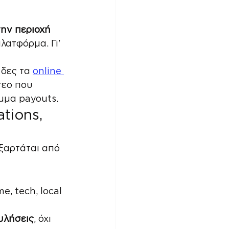
την περιοχή 
λατφόρμα. Γι' 
δες τα 
online 
τεο που 
αμμα payouts.
tions, 
εξαρτάται από 
e, tech, local 
υλήσεις
, όχι 