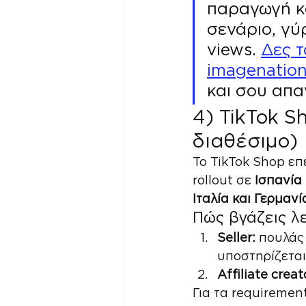
παραγωγή κά
σενάριο, γύ
views. 
Δες τ
imagenatio
και σου απα
4) TikTok Sh
διαθέσιμο)
Το TikTok Shop επ
rollout σε 
Ισπανία 
Ιταλία και Γερμανί
Πώς βγάζεις λ
Seller:
 πουλάς
υποστηρίζεται
Affiliate creat
Για τα requirements