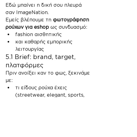
Εδώ μπαίνει η δική σου πλευρά 
σαν ImageNation.
Εμείς βλέπουμε τη 
φωτογράφηση 
ρούχων για eshop
 ως συνδυασμό:
fashion αισθητικής
και καθαρής εμπορικής 
λειτουργίας
5.1 Brief: brand, target, 
πλατφόρμες
Πριν ανοίξει καν το φως, ξεκινάμε 
με:
τι είδους ρούχα έχεις 
(streetwear, elegant, sports, 
kids κτλ)
σε ποιον μιλάς
αν πουλάς μόνο από το δικό 
σου eshop ή και marketplaces
πόσο premium θέλεις να 