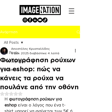
Ανάρτηση
All Posts
Αποστόλης Κρυσταλλίδης
All Posts
6 Δεκ 2025
διαβάστηκε 4 λεπτά
Φωτογράφηση ρούχων
Photography
για eshop: πώς να
Business
κάνεις τα ρούχα να
πουλάνε από την οθόνη
Βαθμολογήθηκε με NaN από 5 αστέρια.
Η 
φωτογράφηση ρούχων για 
eshop
 είναι ο λόγος που ένα t-
shirt μπορεί να φαίνεται των 5€ ή 