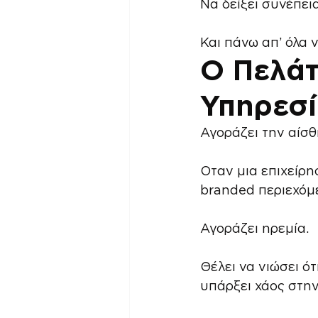
Να δείξει συνέπεια
Και πάνω απ’ όλα 
Ο Πελάτ
Υπηρεσ
Αγοράζει την αίσθη
Οταν μια επιχείρη
branded περιεχόμ
Αγοράζει ηρεμία.
Θέλει να νιώσει ότ
υπάρξει χάος στη