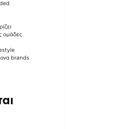
nded 
ίζει 
ς ομάδες.
estyle 
ρονα brands 
αι 