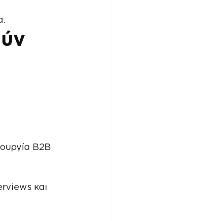
α.
ύν 
ιουργία B2B 
erviews και 