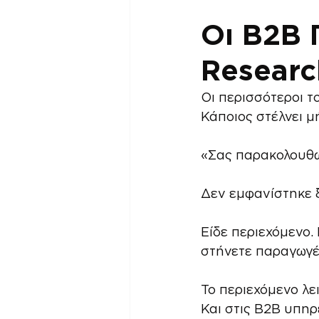
Οι B2B 
Researc
Οι περισσότεροι τ
Κάποιος στέλνει μ
«Σας παρακολουθώ
Δεν εμφανίστηκε 
Είδε περιεχόμενο.
στήνετε παραγωγές
Το περιεχόμενο λε
Και στις B2B υπηρε