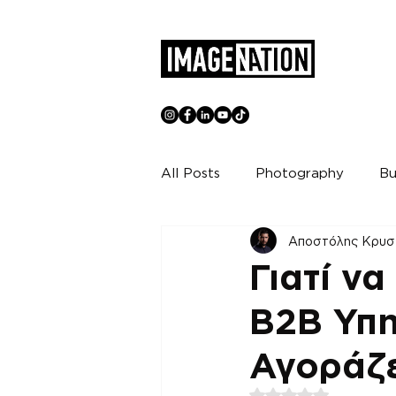
All Posts
Photography
Bu
Αποστόλης Κρυσ
Γιατί ν
B2B Υπη
Αγοράζε
Βαθμολογήθηκε με 