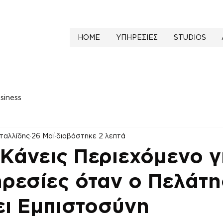
HOME
ΥΠΗΡΕΣΙΕΣ
STUDIOS
siness
ταλλίδης
26 Μαΐ
διαβάστηκε 2 λεπτά
α Κάνεις Περιεχόμενο γ
ρεσίες όταν ο Πελάτη
ι Εμπιστοσύνη
NaN από 5 αστέρια.