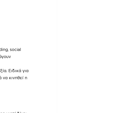
ng, social 
άγουν 
ία. Ειδικά για 
 να κινηθεί η 