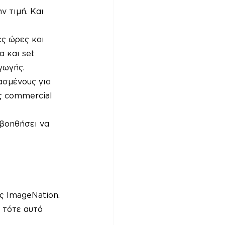
 τιμή. Και 
ες ώρες και 
 και set 
γωγής.
ασμένους για 
ς commercial 
 βοηθήσει να 
ς ImageNation.
 τότε αυτό 