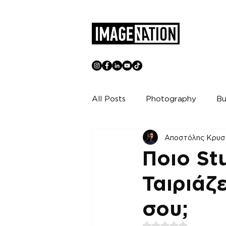
All Posts
Photography
Bu
Αποστόλης Κρυσ
Ποιο St
Ταιριάζ
σου;
Βαθμολογήθηκε με 