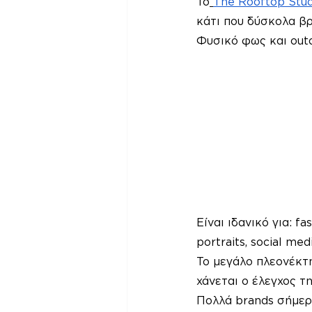
Το
The Rooftop Stud
κάτι που δύσκολα βρ
Φυσικό φως και outd
Είναι ιδανικό για: f
portraits, social me
Το μεγάλο πλεονέκτημ
χάνεται ο έλεγχος τ
Πολλά brands σήμερα