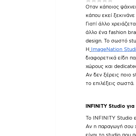
Οταν κάποιος ψάχνει
κάπου εκεί ξεκινάνε
Γιατί άλλο χρειάζετα
άλλο ένα fashion br
design. Το σωστό stu
Η
ImageNation Stud
διαφορετικά είδη πα
χώρους και dedicate
Αν δεν ξέρεις ποιο 
το επιλέξεις σωστά.
INFINITY Studio γι
Το INFINITY Studio 
Αν η παραγωγή σου χ
είναι το studio που 