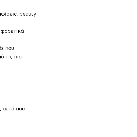
αφίσεις, beauty 
αφορετικά 
ds που 
ό τις πιο 
ς αυτό που 