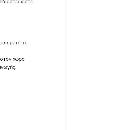
χεδιαστεί ώστε 
tion μετά το 
 στον χώρο 
αγωγής.