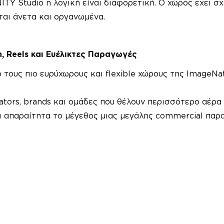
ITY Studio η λογική είναι διαφορετική. Ο χώρος έχει σ
ται άνετα και οργανωμένα.
n, Reels και Ευέλικτες Παραγωγές
πό τους πιο ευρύχωρους και flexible χώρους της ImageNa
reators, brands και ομάδες που θέλουν περισσότερο αέρα
ι απαραίτητα το μέγεθος μιας μεγάλης commercial παρ