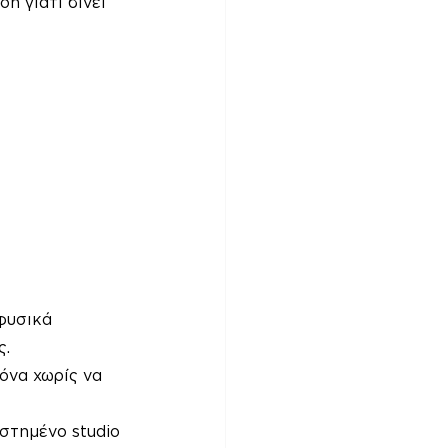
n γιατί δίνει 
 φυσικά 
ς.
όνα χωρίς να 
στημένο studio 