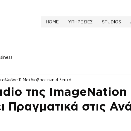
HOME
ΥΠΗΡΕΣΙΕΣ
STUDIOS
siness
ταλλίδης
11 Μαΐ
διαβάστηκε 4 λεπτά
udio της ImageNation
ει Πραγματικά στις Αν
NaN από 5 αστέρια.