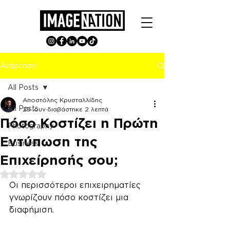
Ανάρτηση
All Posts
Αποστόλης Κρυσταλλίδης
All Posts
25 Ιουν
διαβάστηκε 2 λεπτά
Πόσο Κοστίζει η Πρώτη
Photography
Εντύπωση της
Business
Επιχείρησής σου;
Βαθμολογήθηκε με NaN από 5 αστέρια.
Οι περισσότεροι επιχειρηματίες 
γνωρίζουν πόσο κοστίζει μια 
διαφήμιση.