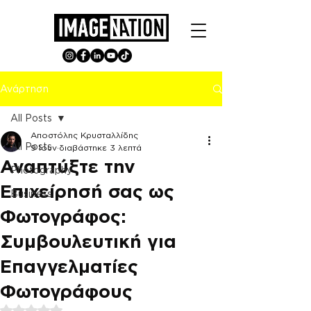
Ανάρτηση
All Posts
Αποστόλης Κρυσταλλίδης
All Posts
9 Ιουν
διαβάστηκε 3 λεπτά
Αναπτύξτε την
Photography
Επιχείρησή σας ως
Business
Φωτογράφος:
Συμβουλευτική για
Επαγγελματίες
Φωτογράφους
Βαθμολογήθηκε με NaN από 5 αστέρια.