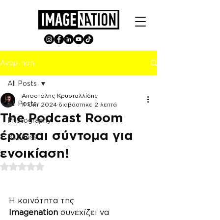
Ανάρτηση
All Posts
Αποστόλης Κρυσταλλίδης
All Posts
11 Οκτ 2024
διαβάστηκε 2 λεπτά
The Podcast Room
Photography
έρχεται σύντομα για
Business
ενοικίαση!
Βαθμολογήθηκε με NaN από 5 αστέρια.
Η κοινότητα της 
Imagenation
 συνεχίζει να 