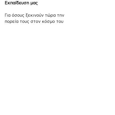
Εκπαίδευση μας
Για όσους ξεκινούν τώρα την 
πορεία τους στον κόσμο του 
podcasting, προσφέρουμε έναν 
οδηγό
 με όλα τα βήματα που 
χρειάζεστε για να μάθετε τα 
βασικά. Μπορείτε να αποκτήσετε 
όλες τις γνώσεις που απαιτούνται 
για να δημιουργήσετε το πρώτο 
σας podcast, από τον σχεδιασμό 
έως την ηχητική επεξεργασία.
“Ένα καλά οργανωμένο podcast 
μπορεί να σας βοηθήσει να 
συνδεθείτε με το κοινό σας και να 
ξεχωρίσετε.”
Ετοιμαστείτε για την Εμπειρία