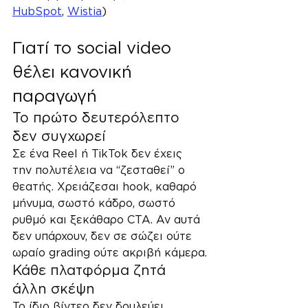
HubSpot
, 
Wistia
)
Γιατί το social video 
θέλει κανονική 
παραγωγή
Το πρώτο δευτερόλεπτο 
δεν συγχωρεί
Σε ένα Reel ή TikTok δεν έχεις 
την πολυτέλεια να “ζεσταθεί” ο 
θεατής. Χρειάζεσαι hook, καθαρό 
μήνυμα, σωστό κάδρο, σωστό 
ρυθμό και ξεκάθαρο CTA. Αν αυτά 
δεν υπάρχουν, δεν σε σώζει ούτε 
ωραίο grading ούτε ακριβή κάμερα.
Κάθε πλατφόρμα ζητά 
άλλη σκέψη
Το ίδιο βίντεο δεν δουλεύει 