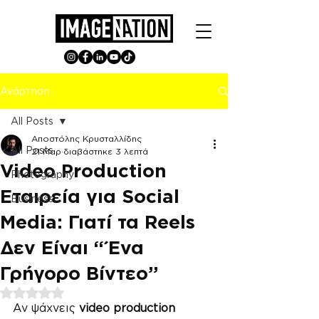
Ανάρτηση
All Posts
Αποστόλης Κρυσταλλίδης
All Posts
21 Μαρ
διαβάστηκε 3 λεπτά
Video Production
Photography
Εταιρεία για Social
Business
Media: Γιατί τα Reels
Δεν Είναι “Ένα
Γρήγορο Βίντεο”
Βαθμολογήθηκε με NaN από 5 αστέρια.
Αν ψάχνεις 
video production 