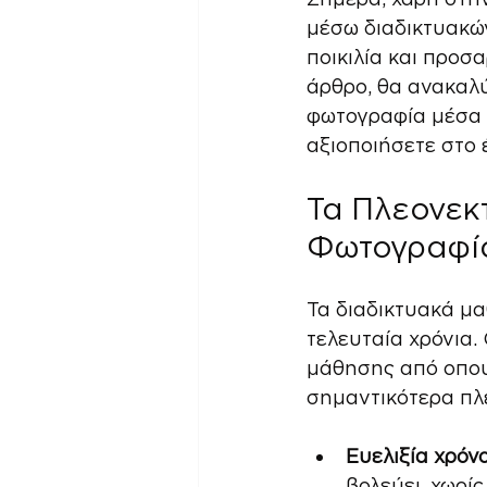
μέσω διαδικτυακώ
ποικιλία και προσ
άρθρο, θα ανακαλύ
φωτογραφία μέσα α
αξιοποιήσετε στο 
Τα Πλεονεκ
Φωτογραφί
Τα διαδικτυακά μα
τελευταία χρόνια.
μάθησης από οπου
σημαντικότερα πλ
Ευελιξία χρόν
βολεύει, χωρί