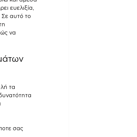
ι ευελιξία, 
 Σε αυτό το 
τη 
ώς να 
μάτων 
λή τα 
 δυνατότητα 
 
ποτε σας 