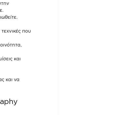
στην 
ε.
ιωθείτε. 
 τεχνικές που 
οινότητα, 
ίσεις και 
ς και να 
raphy 