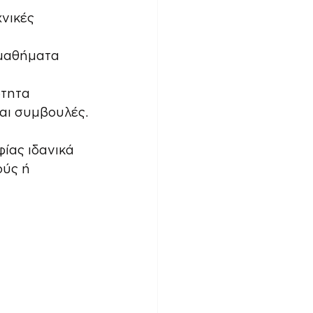
νικές 
 μαθήματα 
τητα 
αι συμβουλές.
ίας ιδανικά 
ούς ή 