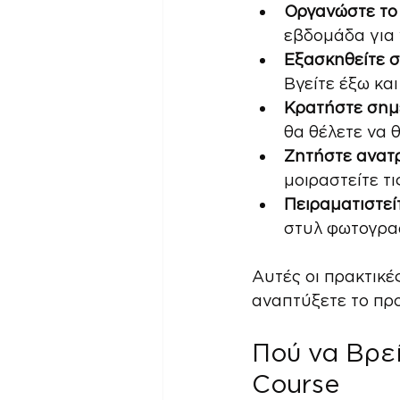
Οργανώστε το
εβδομάδα για 
Εξασκηθείτε 
Βγείτε έξω κα
Κρατήστε σημ
θα θέλετε να 
Ζητήστε ανατ
μοιραστείτε τι
Πειραματιστεί
στυλ φωτογρα
Αυτές οι πρακτικέ
αναπτύξετε το πρ
Πού να Βρεί
Course