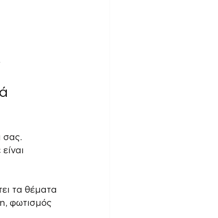
ά 
 σας. 
είναι 
τει τα θέματα 
η, φωτισμός 