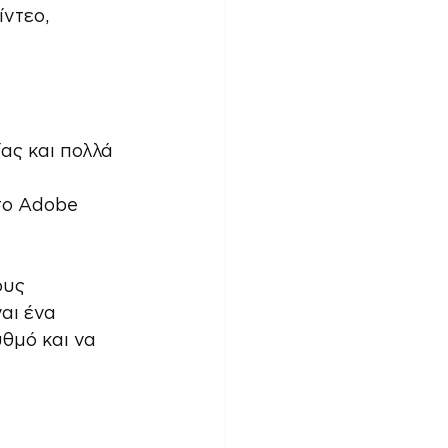
ντεο, 
ας και πολλά 
το Adobe 
ους 
αι ένα 
θμό και να 