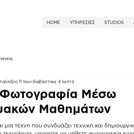
HOME
ΥΠΗΡΕΣΙΕΣ
STUDIOS
siness
ταλλίδης
11 Ιουν
διαβάστηκε 4 λεπτά
 Φωτογραφία Μέσω
τυακών Μαθημάτων
NaN από 5 αστέρια.
ι μια τέχνη που συνδυάζει τεχνική και δημιουργικ
 τεχνολογία, μπορείτε να μάθετε φωτογραφία εύκ