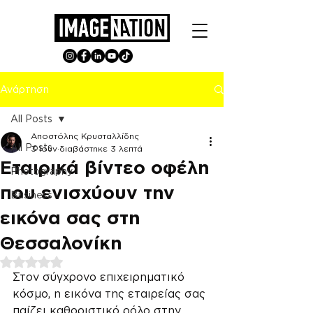
Ανάρτηση
All Posts
Αποστόλης Κρυσταλλίδης
All Posts
3 Ιουν
διαβάστηκε 3 λεπτά
Εταιρικά βίντεο οφέλη
Photography
που ενισχύουν την
Business
εικόνα σας στη
Θεσσαλονίκη
Βαθμολογήθηκε με NaN από 5 αστέρια.
Στον σύγχρονο επιχειρηματικό 
κόσμο, η εικόνα της εταιρείας σας 
παίζει καθοριστικό ρόλο στην 