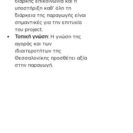
διαρκής επικοινωνία και η 
υποστήριξη καθ’ όλη τη 
διάρκεια της παραγωγής είναι 
σημαντικές για την επιτυχία 
του project.
Τοπική γνώση
: Η γνώση της 
αγοράς και των 
ιδιαιτεροτήτων της 
Θεσσαλονίκης προσθέτει αξία 
στην παραγωγή.
Μπορείτε να βρείτε αξιόπιστες 
λύσεις για εταιρικό βίντεο στη 
Θεσσαλονίκη, αναζητώντας 
συνεργάτες που προσφέρουν 
ολοκληρωμένες υπηρεσίες και 
premium υποδομές.
Πώς το εταιρικό βίντεο 