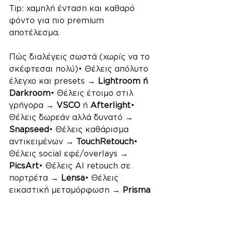
Tip: χαμηλή ένταση και καθαρό 
φόντο για πιο premium 
αποτέλεσμα.
Πώς διαλέγεις σωστά (χωρίς να το 
σκέφτεσαι πολύ)• Θέλεις απόλυτο 
έλεγχο και presets → 
Lightroom ή 
Darkroom
• Θέλεις έτοιμο στιλ 
γρήγορα → 
VSCO 
ή 
Afterlight
• 
Θέλεις δωρεάν αλλά δυνατό →
Snapseed
• Θέλεις καθάρισμα 
αντικειμένων → 
TouchRetouch
• 
Θέλεις social εφέ/overlays →
PicsArt
• Θέλεις AI retouch σε 
πορτρέτα →
 Lensa
• Θέλεις 
εικαστική μεταμόρφωση → 
Prisma