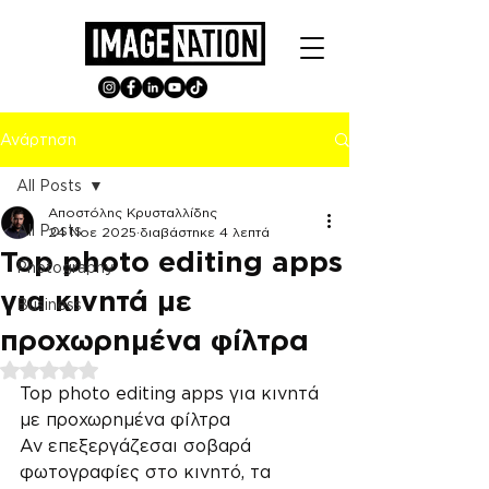
Ανάρτηση
All Posts
Αποστόλης Κρυσταλλίδης
All Posts
24 Νοε 2025
διαβάστηκε 4 λεπτά
Top photo editing apps
Photography
για κινητά με
Business
προχωρημένα φίλτρα
Βαθμολογήθηκε με NaN από 5 αστέρια.
Top photo editing apps για κινητά 
με προχωρημένα φίλτρα
Αν επεξεργάζεσαι σοβαρά 
φωτογραφίες στο κινητό, τα 