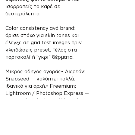
ισορροπείς το καρέ σε 
δευτερόλεπτα.
Color consistency ανά brand: 
όρισε στόχο για skin tones και 
έλεγξε σε grid test images πριν 
κλειδώσεις preset. Τέλος στα 
πορτοκαλί ή “γκρι” δέρματα.
Μικρός οδηγός αγοράς• Δωρεάν: 
Snapseed — καλύπτει πολλά, 
ιδανικό για αρχή.• Freemium: 
Lightroom / Photoshop Express — 
τα premium features (AI masks, 
healing, sync) αξίζουν για 
επαγγελματική ροή.• 
Εξειδικευμένο εργαλείο: 
TouchRetouch — μικρό κόστος, 