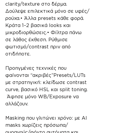
clarity/texture στο δέρμα. 
Δούλεψε επιλεκτικά μόνο σε υφές/
ρούχα.• Άλλα presets κάθε φορά. 
Κράτα 1–2 βασικά looks και 
μικροδιορθώσεις.• Φίλτρα πάνω 
σε λάθος έκθεση. Ρύθμισε 
φωτισμό/contrast πριν από 
οτιδήποτε.
Προηγμένες τεχνικές που 
φαίνονται “ακριβές”Presets/LUTs 
με στρατηγική: κλείδωσε contrast 
curve, βασικό HSL και split toning. 
 Άφησε μόνο WB/Exposure να 
αλλάζουν. 
Masking που γλιτώνει χρόνο: με AI 
masks χωρίζεις πρόσωπα/
ουρανούς/φόντο αυτόματα και 