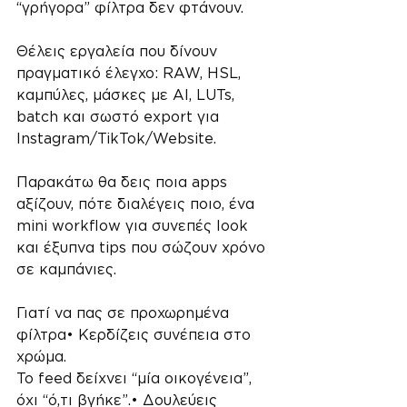
“γρήγορα” φίλτρα δεν φτάνουν. 
Θέλεις εργαλεία που δίνουν 
πραγματικό έλεγχο: RAW, HSL, 
καμπύλες, μάσκες με AI, LUTs, 
batch και σωστό export για 
Instagram/TikTok/Website. 
Παρακάτω θα δεις ποια apps 
αξίζουν, πότε διαλέγεις ποιο, ένα 
mini workflow για συνεπές look 
και έξυπνα tips που σώζουν χρόνο 
σε καμπάνιες.
Γιατί να πας σε προχωρημένα 
φίλτρα• Κερδίζεις συνέπεια στο 
χρώμα. 
Το feed δείχνει “μία οικογένεια”, 
όχι “ό,τι βγήκε”.• Δουλεύεις 