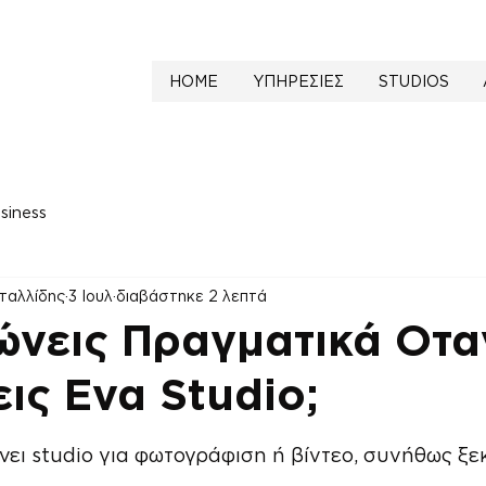
HOME
ΥΠΗΡΕΣΙΕΣ
STUDIOS
siness
ταλλίδης
3 Ιουλ
διαβάστηκε 2 λεπτά
ώνεις Πραγματικά Οτα
εις Ενα Studio;
NaN από 5 αστέρια.
ει studio για φωτογράφιση ή βίντεο, συνήθως ξεκ