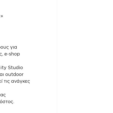
;»
ους για 
ς, e-shop 
ity Studio 
αι outdoor 
ί τις ανάγκες 
τας 
όστος.